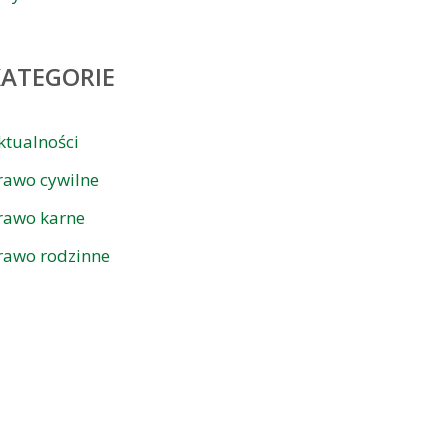
KATEGORIE
ktualności
rawo cywilne
rawo karne
rawo rodzinne