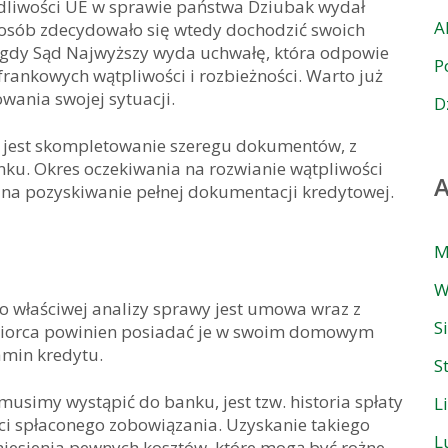
edliwości UE w sprawie państwa Dziubak wydał
A
 osób zdecydowało się wtedy dochodzić swoich
, gdy Sąd Najwyższy wyda uchwałę, która odpowie
P
frankowych wątpliwości i rozbieżności. Warto już
owania swojej sytuacji.
D
 jest skompletowanie szeregu dokumentów, z
nku. Okres oczekiwania na rozwianie wątpliwości
na pozyskiwanie pełnej dokumentacji kredytowej.
M
W
łaściwej analizy sprawy jest umowa wraz z
S
obiorca powinien posiadać je w swoim domowym
amin kredytu.
S
simy wystąpić do banku, jest tzw. historia spłaty
L
ci spłaconego zobowiązania. Uzyskanie takiego
L
niesienia pewnych kosztów, które mogą być rożne,