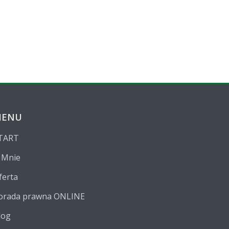
MENU
TART
 Mnie
ferta
orada prawna ONLINE
log