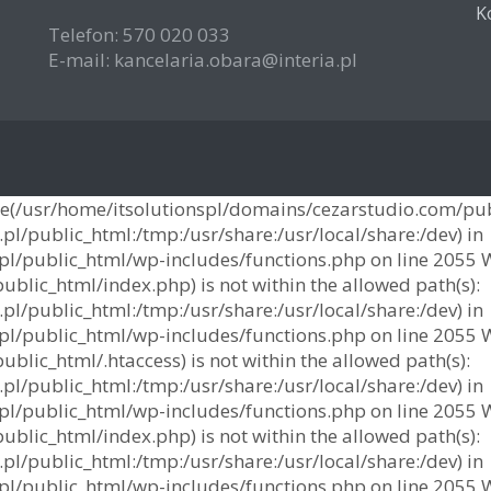
K
Telefon: 570 020 033
E-mail: kancelaria.obara@interia.pl
File(/usr/home/itsolutionspl/domains/cezarstudio.com/publ
l/public_html:/tmp:/usr/share:/usr/local/share:/dev) in
/public_html/wp-includes/functions.php on line 2055 Warn
blic_html/index.php) is not within the allowed path(s):
l/public_html:/tmp:/usr/share:/usr/local/share:/dev) in
/public_html/wp-includes/functions.php on line 2055 Warn
lic_html/.htaccess) is not within the allowed path(s):
l/public_html:/tmp:/usr/share:/usr/local/share:/dev) in
/public_html/wp-includes/functions.php on line 2055 Warn
blic_html/index.php) is not within the allowed path(s):
l/public_html:/tmp:/usr/share:/usr/local/share:/dev) in
/public_html/wp-includes/functions.php on line 2055 Warn