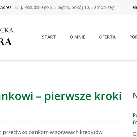
Adres:
ul. J. Piłsudskiego 8, I piętro, pokój 10, Tarnobrzeg
Tel
START
O MNIE
OFERTA
PO
nkowi – pierwsze kroki
P
f
ch przeciwko bankom w sprawach kredytów
O