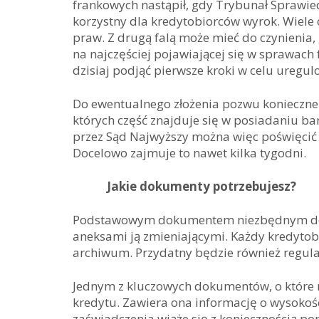
frankowych nastąpił, gdy Trybunał Sprawi
korzystny dla kredytobiorców wyrok. Wiele
praw. Z drugą falą może mieć do czynienia
na najczęściej pojawiającej się w sprawach 
dzisiaj podjąć pierwsze kroki w celu uregul
Do ewentualnego złożenia pozwu konieczne
których część znajduje się w posiadaniu ba
przez Sąd Najwyższy można więc poświęcić 
Docelowo zajmuje to nawet kilka tygodni.
Jakie dokumenty potrzebujesz?
Podstawowym dokumentem niezbędnym do w
aneksami ją zmieniającymi. Każdy kredyt
archiwum. Przydatny będzie również regul
Jednym z kluczowych dokumentów, o które mu
kredytu. Zawiera ona informację o wysokoś
zaświadczenia wiąże się z koniecznością po