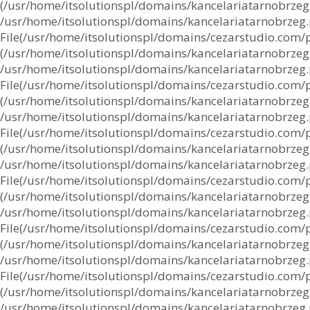
(/usr/home/itsolutionspl/domains/kancelariatarnobrzeg.p
/usr/home/itsolutionspl/domains/kancelariatarnobrzeg.pl
File(/usr/home/itsolutionspl/domains/cezarstudio.com/pu
(/usr/home/itsolutionspl/domains/kancelariatarnobrzeg.p
/usr/home/itsolutionspl/domains/kancelariatarnobrzeg.pl
File(/usr/home/itsolutionspl/domains/cezarstudio.com/pub
(/usr/home/itsolutionspl/domains/kancelariatarnobrzeg.p
/usr/home/itsolutionspl/domains/kancelariatarnobrzeg.pl
File(/usr/home/itsolutionspl/domains/cezarstudio.com/pu
(/usr/home/itsolutionspl/domains/kancelariatarnobrzeg.p
/usr/home/itsolutionspl/domains/kancelariatarnobrzeg.pl
File(/usr/home/itsolutionspl/domains/cezarstudio.com/pub
(/usr/home/itsolutionspl/domains/kancelariatarnobrzeg.p
/usr/home/itsolutionspl/domains/kancelariatarnobrzeg.pl
File(/usr/home/itsolutionspl/domains/cezarstudio.com/pu
(/usr/home/itsolutionspl/domains/kancelariatarnobrzeg.p
/usr/home/itsolutionspl/domains/kancelariatarnobrzeg.pl
File(/usr/home/itsolutionspl/domains/cezarstudio.com/pub
(/usr/home/itsolutionspl/domains/kancelariatarnobrzeg.p
/usr/home/itsolutionspl/domains/kancelariatarnobrzeg.pl