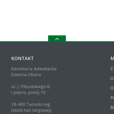
KONTAKT
Kancelaria Adwokacka
S
z
Ewelina Obara
O
ul. J. Piłsudskiego 8,
O
I piętro, pokój 10
P
39-400 Tarnobrzeg
B
(obok hali targowej)