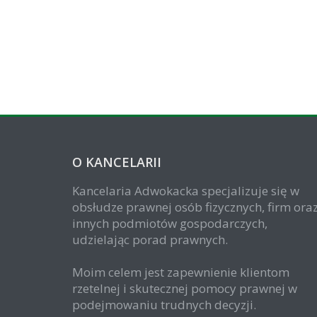
O KANCELARII
Kancelaria Adwokacka specjalizuje się w
obsłudze prawnej osób fizycznych, firm ora
innych podmiotów gospodarczych,
udzielając porad prawnych.
Moim celem jest zapewnienie klientom
rzetelnej i skutecznej pomocy prawnej w
podejmowaniu trudnych decyzji.