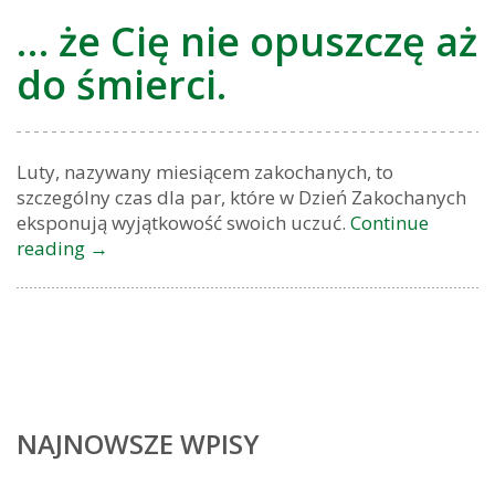
… że Cię nie opuszczę aż
do śmierci.
Luty, nazywany miesiącem zakochanych, to
szczególny czas dla par, które w Dzień Zakochanych
eksponują wyjątkowość swoich uczuć.
Continue
reading
…
→
że
Cię
nie
opuszczę
aż
do
śmierci.
NAJNOWSZE WPISY